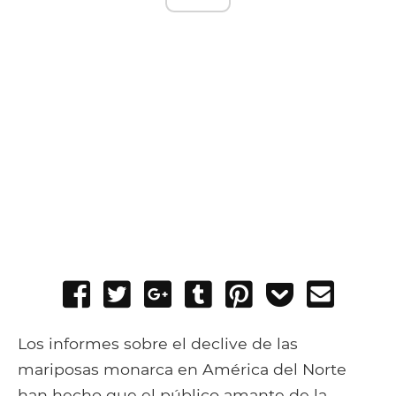
Share
Tweet
Share
Post
Pin
Add
Send
on
on
to
it
to
email
Facebook
Google+
Tumblr
Pocket
Los informes sobre el declive de las
mariposas monarca en América del Norte
han hecho que el público amante de la