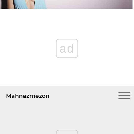
ad
Mahnazmezon