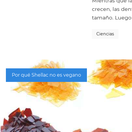
Mientras que l
crecen, las den
tamaño. Luego 
Ciencias
Por qué Shellac no es vegano