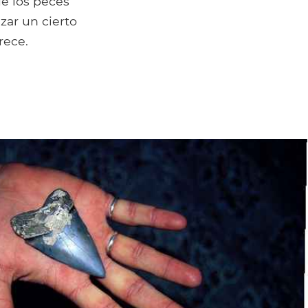
e los peces
zar un cierto
rece.