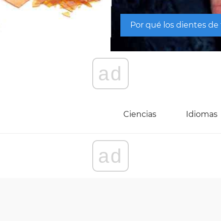
Por qué los dientes de
ad
Ciencias
Idiomas
ad