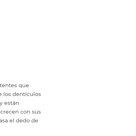
stentes que
e los dentículos
 y están
 crecen con sus
pasa el dedo de