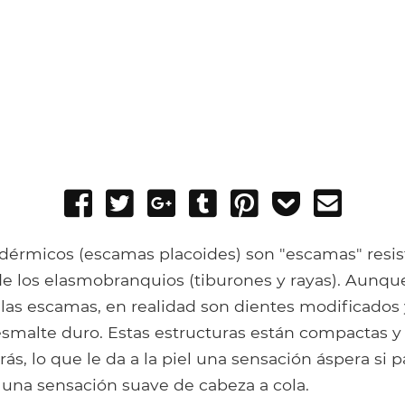
Share
Tweet
Share
Post
Pin
Add
Send
on
on
to
it
to
email
Facebook
Google+
Tumblr
Pocket
 dérmicos (escamas placoides) son "escamas" resi
de los elasmobranquios (tiburones y rayas). Aunqu
 las escamas, en realidad son dientes modificados
esmalte duro. Estas estructuras están compactas y
rás, lo que le da a la piel una sensación áspera si 
 una sensación suave de cabeza a cola.