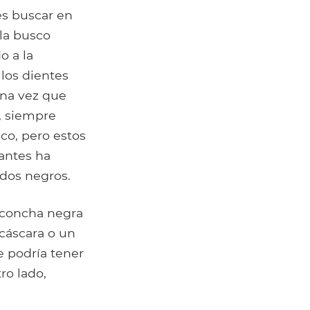
es buscar en
lla busco
o a la
los dientes
Una vez que
, siempre
co, pero estos
antes ha
dos negros.
 concha negra
cáscara o un
e podría tener
ro lado,