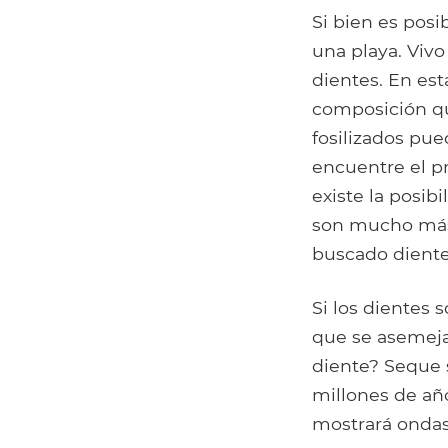
Si bien es posi
una playa. Vivo
dientes. En est
composición qu
fosilizados pu
encuentre el p
existe la posib
son mucho más 
buscado diente
Si los dientes
que se asemeja
diente? Seque s
millones de años
mostrará ondas 