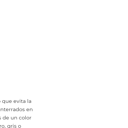
 que evita la
enterrados en
 de un color
, gris o