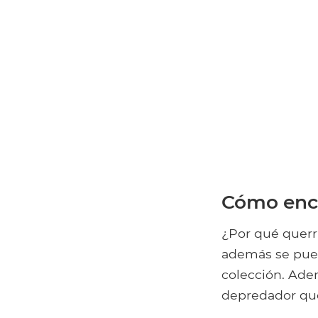
Cómo enco
¿Por qué querrí
además se pued
colección. Ade
depredador que 