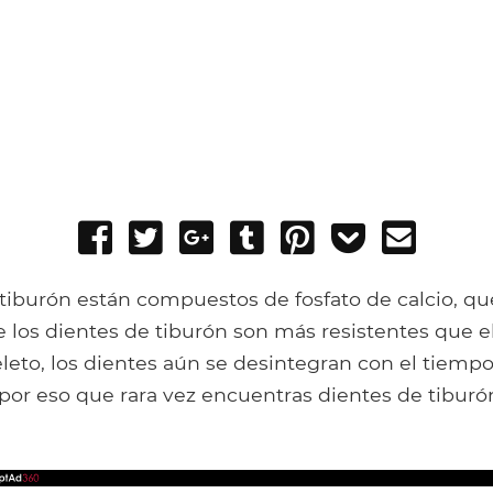
Share
Tweet
Share
Post
Pin
Add
Send
on
on
to
it
to
email
Facebook
Google+
Tumblr
Pocket
tiburón están compuestos de fosfato de calcio, qu
 los dientes de tiburón son más resistentes que el
leto, los dientes aún se desintegran con el tiem
s por eso que rara vez encuentras dientes de tibur