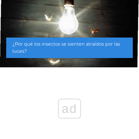
¿Por qué los insectos se sienten atraídos por las
luces?
ad