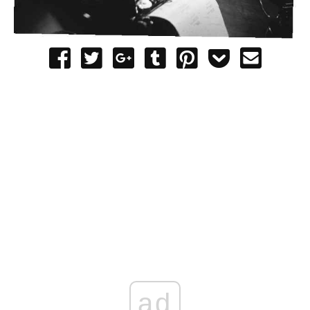
Share
Tweet
Share
Post
Pin
Add
Send
on
on
to
it
to
email
Facebook
Google+
Tumblr
Pocket
ad