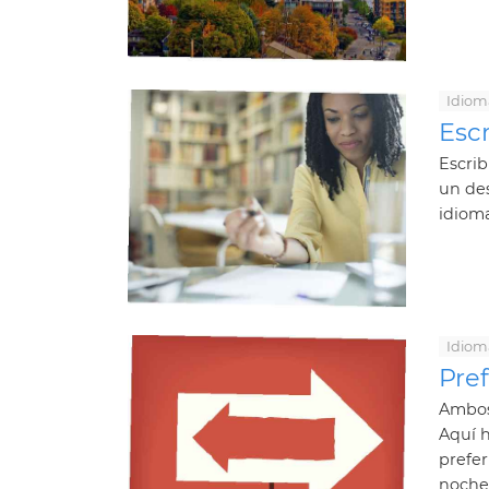
Idiom
Escr
Escrib
un des
idioma
Idiom
Pref
Ambos 
Aquí h
prefer
noche.