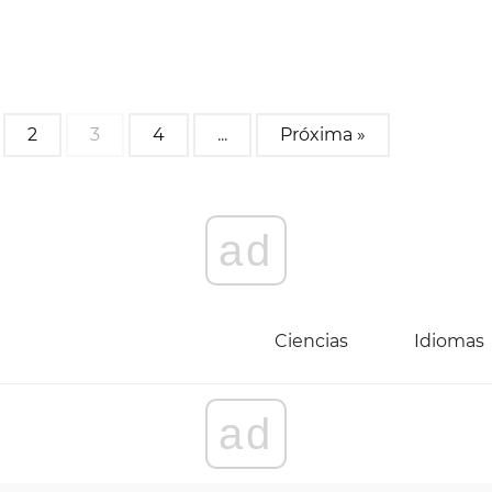
2
3
4
...
Próxima »
ad
Ciencias
Idiomas
ad