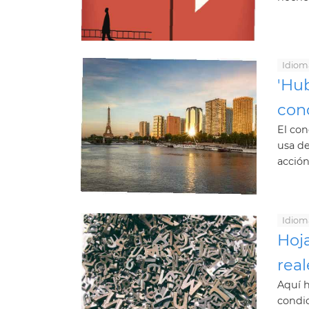
Idiom
'Hub
con
El con
usa de
acción
Idiom
Hoja
real
Aquí h
condic