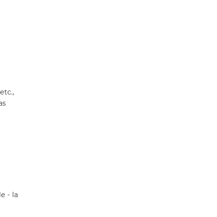
etc.,
as
e - la