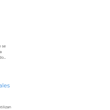
e se
a
o...
ales
tilizan