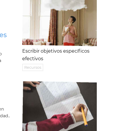
es
Escribir objetivos específicos
o
efectivos
a
Recursos
en
dad..