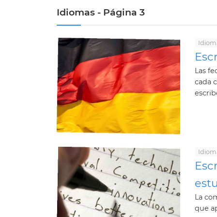
Idiomas - Página 3
Idiom
Esc
Las fe
cada 
escrib
Idiom
Escr
estu
La com
que ap