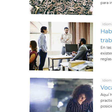
para i
Idiom
Hab
trab
En las
existe
reglas
Idiom
Voc
Aquí h
practi
posici