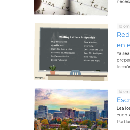
necesa
Idiom
Red
en 
Ya sea
prepar
lecció
Idiom
Escr
Lea lo
cuenta
Portla