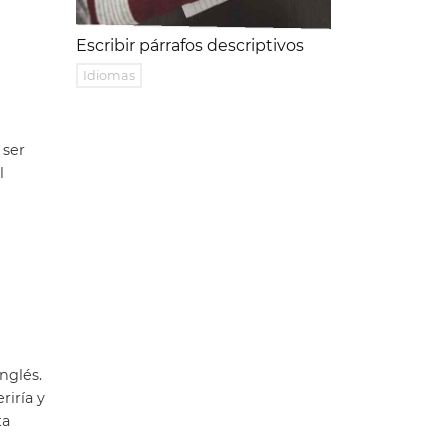
Escribir párrafos descriptivos
Idiomas
 ser
l
nglés.
riría y
ta