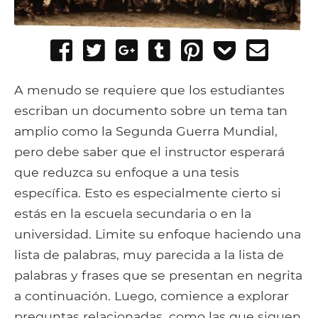
Share
Tweet
Share
Post
Pin
Add
Send
on
on
to
it
to
email
Facebook
Google+
Tumblr
Pocket
A menudo se requiere que los estudiantes
escriban un documento sobre un tema tan
amplio como la Segunda Guerra Mundial,
pero debe saber que el instructor esperará
que reduzca su enfoque a una tesis
específica. Esto es especialmente cierto si
estás en la escuela secundaria o en la
universidad. Limite su enfoque haciendo una
lista de palabras, muy parecida a la lista de
palabras y frases que se presentan en negrita
a continuación. Luego, comience a explorar
preguntas relacionadas, como las que siguen