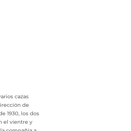
arios cazas
dirección de
de 1930, los dos
el vientre y
 la compañía a