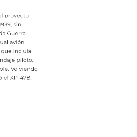
el proyecto
939, sin
da Guerra
tual avión
 que incluía
daje piloto,
ble. Volviendo
ó el XP-47B.