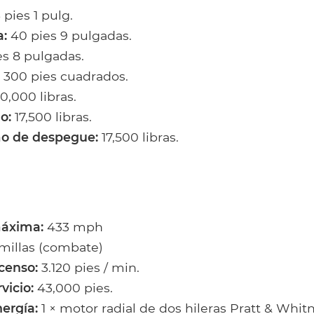
 pies 1 pulg.
:
40 pies 9 pulgadas.
es 8 pulgadas.
300 pies cuadrados.
0,000 libras.
o:
17,500 libras.
o de despegue:
17,500 libras.
máxima:
433 mph
millas (combate)
censo:
3.120 pies / min.
vicio:
43,000 pies.
ergía:
1 × motor radial de dos hileras Pratt & Whit