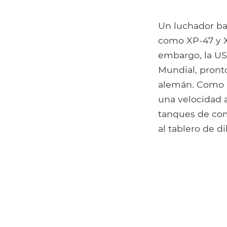
Un luchador bas
como XP-47 y X
embargo, la US
Mundial, pronto
alemán. Como r
una velocidad 
tanques de com
al tablero de d