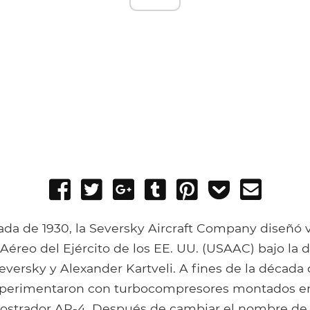
Share
Tweet
Share
Post
Pin
Add
Send
on
on
to
it
to
email
Facebook
Google+
Tumblr
Pocket
ada de 1930, la Seversky Aircraft Company diseñó v
Aéreo del Ejército de los EE. UU. (USAAC) bajo la 
versky y Alexander Kartveli. A fines de la década 
perimentaron con turbocompresores montados en 
ostrador AP-4. Después de cambiar el nombre de