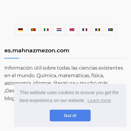
es.mahnazmezon.com
Información útil sobre todas las ciencias existentes
en el mundo. Química, matemáticas, física,
astronomía, idiomas, literatura y mucho más.
¡Descubre más sobre el mundo a través de nuestro
This website uses cookies to ensure you get the
blog!
best experience on our website.
Learn more
Got it!