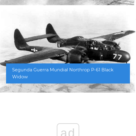
Segunda Guerra Mundial Northrop P-61 Black
Widow
ad