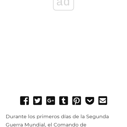
ad
Share
Tweet
Share
Post
Pin
Add
Send
on
on
to
it
to
email
Facebook
Google+
Tumblr
Pocket
Durante los primeros días de la Segunda
Guerra Mundial, el Comando de