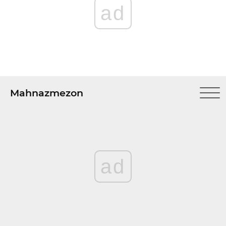
ad
Mahnazmezon
ad