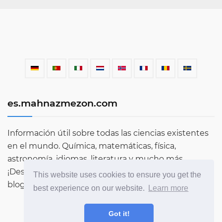
es.mahnazmezon.com
Información útil sobre todas las ciencias existentes
en el mundo. Química, matemáticas, física,
astronomía, idiomas, literatura y mucho más.
¡Descubre más sobre el mundo a través de nuestro
This website uses cookies to ensure you get the
blog!
best experience on our website.
Learn more
Got it!