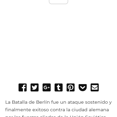
Share
Tweet
Share
Post
Pin
Add
Send
on
on
to
it
to
email
Facebook
Google+
Tumblr
Pocket
La Batalla de Berlín fue un ataque sostenido y
finalmente exitoso contra la ciudad alemana