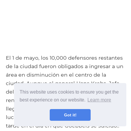
El 1 de mayo, los 10,000 defensores restantes
de la ciudad fueron obligados a ingresar a un
área en disminución en el centro de la
ciudad. Aunque el general Hans Krebs, Jefe
del Estado Mayor, abrió conversaciones de
This website uses cookies to ensure you get the
rendición con Chuikov, Goebbels le impidió
best experience on our website.
Learn more
llegar a un acuerdo, que deseaba continuar la
Got it!
lucha. Esto dejó de ser un problema más
tarde en el día en que Goebbels se suicidó..