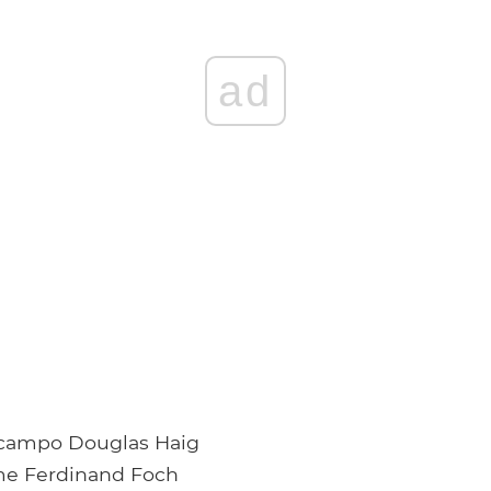
ad
 campo Douglas Haig
me Ferdinand Foch