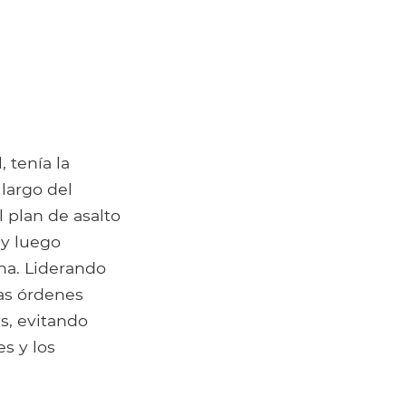
 tenía la
 largo del
l plan de asalto
 y luego
cha. Liderando
yas órdenes
s, evitando
s y los