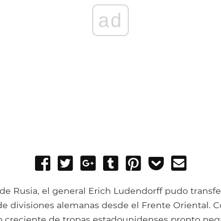
ad
Share
Tweet
Share
Post
Pin
Add
Send
on
on
to
it
to
email
Facebook
Google+
Tumblr
Pocket
 de Rusia, el general Erich Ludendorff pudo transfe
de divisiones alemanas desde el Frente Oriental. 
creciente de tropas estadounidenses pronto negar