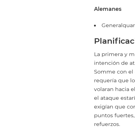
Alemanes
Generalquar
Planifica
La primera y má
intención de at
Somme con el ob
requería que los
volaran hacia e
el ataque esta
exigían que co
puntos fuertes
refuerzos.