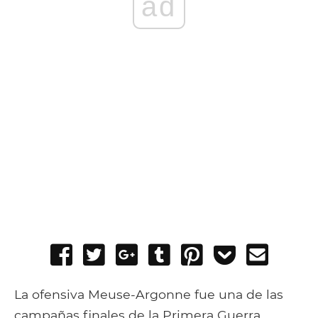
ad
Share
Tweet
Share
Post
Pin
Add
Send
on
on
to
it
to
email
Facebook
Google+
Tumblr
Pocket
La ofensiva Meuse-Argonne fue una de las
campañas finales de la Primera Guerra