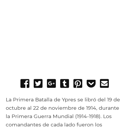
Share
Tweet
Share
Post
Pin
Add
Send
on
on
to
it
to
email
Facebook
Google+
Tumblr
Pocket
La Primera Batalla de Ypres se libró del 19 de
octubre al 22 de noviembre de 1914, durante
la Primera Guerra Mundial (1914-1918). Los
comandantes de cada lado fueron los