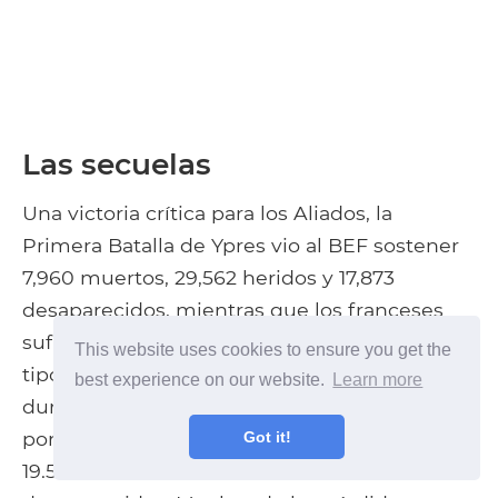
Las secuelas
Una victoria crítica para los Aliados, la
Primera Batalla de Ypres vio al BEF sostener
7,960 muertos, 29,562 heridos y 17,873
desaparecidos, mientras que los franceses
sufrieron entre 50,000 y 85,000 bajas de todo
This website uses cookies to ensure you get the
tipo. Al norte, los belgas sufrieron 21.562 bajas
best experience on our website.
Learn more
durante la campaña. Las pérdidas alemanas
por sus esfuerzos en Flandes totalizaron
Got it!
19.530 muertos, 83.520 heridos, 31.265