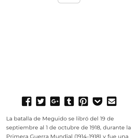
Share
Tweet
Share
Post
Pin
Add
Send
on
on
to
it
to
email
Facebook
Google+
Tumblr
Pocket
La batalla de Meguido se libró del 19 de
septiembre al 1 de octubre de 1918, durante la
Primera Guerra Mundial (1914-1918) y fue una