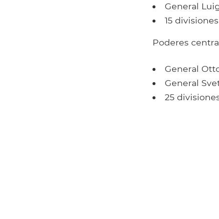
General Luig
15 divisione
Poderes centra
General Ott
General Sve
25 divisione