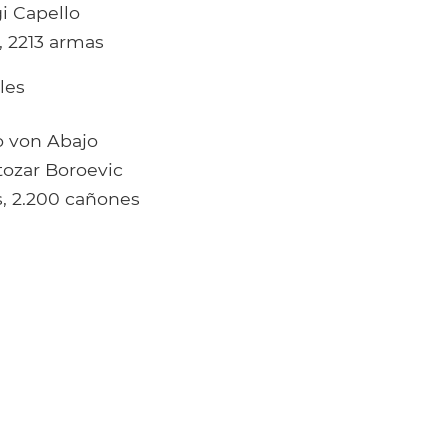
i Capello
s, 2213 armas
les
o von Abajo
tozar Boroevic
s, 2.200 cañones