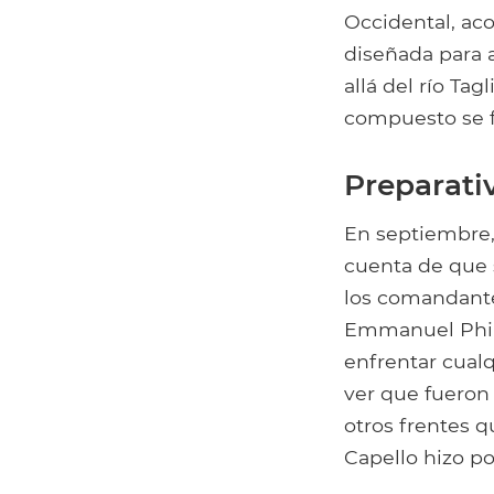
Occidental, ac
diseñada para ar
allá del río Ta
compuesto se f
Preparati
En septiembre, 
cuenta de que 
los comandantes
Emmanuel Phili
enfrentar cual
ver que fueron
otros frentes q
Capello hizo po