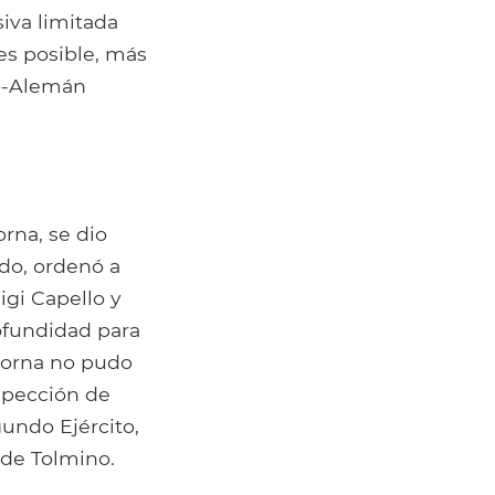
iva limitada
i es posible, más
ro-Alemán
rna, se dio
do, ordenó a
igi Capello y
ofundidad para
dorna no pudo
spección de
gundo Ejército,
 de Tolmino.