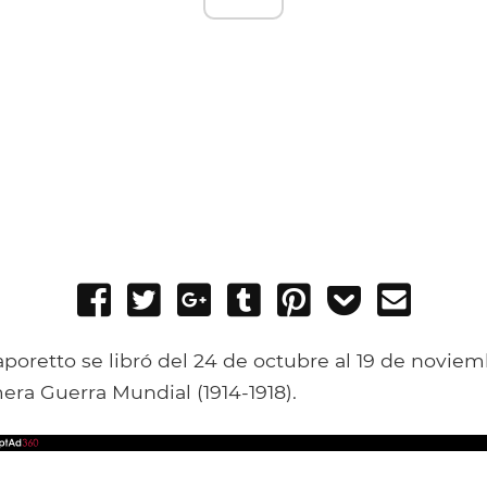
Share
Tweet
Share
Post
Pin
Add
Send
on
on
to
it
to
email
Facebook
Google+
Tumblr
Pocket
aporetto se libró del 24 de octubre al 19 de noviem
era Guerra Mundial (1914-1918).