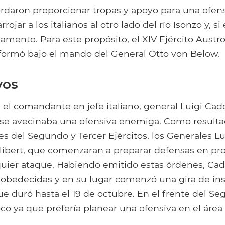
ordaron proporcionar tropas y apoyo para una ofens
rojar a los italianos al otro lado del río Isonzo y, s
gliamento. Para este propósito, el XIV Ejército Aust
ormó bajo el mando del General Otto von Below.
vos
el comandante en jefe italiano, general Luigi Cado
se avecinaba una ofensiva enemiga. Como resulta
 del Segundo y Tercer Ejércitos, los Generales Lu
bert, que comenzaran a preparar defensas en pr
quier ataque. Habiendo emitido estas órdenes, Ca
 obedecidas y en su lugar comenzó una gira de in
ue duró hasta el 19 de octubre. En el frente del Se
co ya que prefería planear una ofensiva en el área