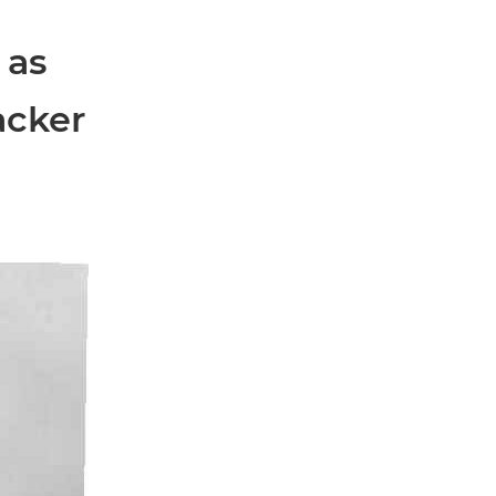
 as
acker