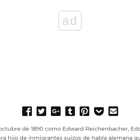
ad
Share
Tweet
Share
Post
Pin
Add
Send
on
on
to
it
to
email
Facebook
Google+
Tumblr
Pocket
 octubre de 1890 como Edward Reichenbacher, Ed
ra hijo de inmigrantes suizos de habla alemana q