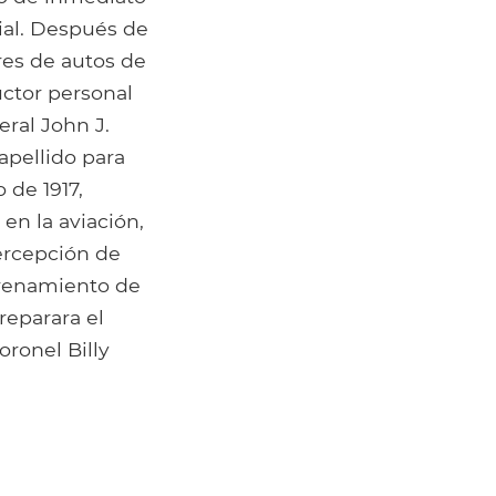
ial. Después de
res de autos de
uctor personal
ral John J.
apellido para
 de 1917,
en la aviación,
percepción de
trenamiento de
reparara el
oronel Billy