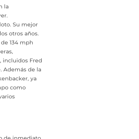
n la
er.
iloto. Su mejor
los otros años.
a de 134 mph
eras,
 incluidos Fred
e. Además de la
kenbacker, ya
empo como
varios
io de inmediato