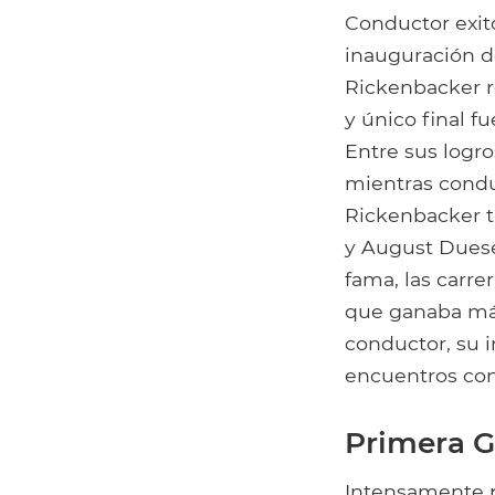
Conductor exito
inauguración de
Rickenbacker re
y único final f
Entre sus logr
mientras conduc
Rickenbacker t
y August Duese
fama, las carr
que ganaba más
conductor, su 
encuentros con 
Primera G
Intensamente p