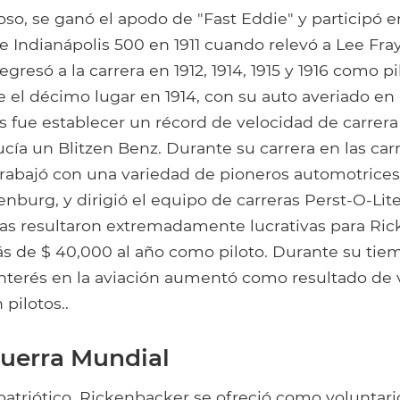
so, se ganó el apodo de "Fast Eddie" y participó e
 Indianápolis 500 en 1911 cuando relevó a Lee Fray
gresó a la carrera en 1912, 1914, 1915 y 1916 como p
ue el décimo lugar en 1914, con su auto averiado en 
os fue establecer un récord de velocidad de carrer
ía un Blitzen Benz. Durante su carrera en las carr
rabajó con una variedad de pioneros automotrices,
nburg, y dirigió el equipo de carreras Perst-O-Lit
eras resultaron extremadamente lucrativas para Ric
 de $ 40,000 al año como piloto. Durante su ti
interés en la aviación aumentó como resultado de 
pilotos..
uerra Mundial
atriótico, Rickenbacker se ofreció como voluntar