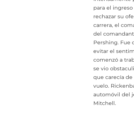
para el ingres
rechazar su of
carrera, el com
del comandante
Pershing. Fue 
evitar el sentim
comenzó a trab
se vio obstacul
que carecía de
vuelo. Rickenb
automóvil del j
Mitchell.