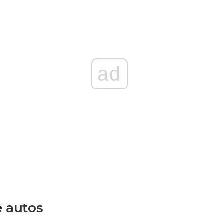
ad
e autos