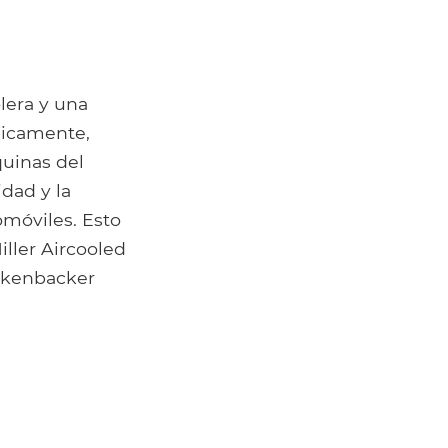
olera y una
nicamente,
quinas del
idad y la
omóviles. Esto
iller Aircooled
ickenbacker