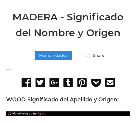
MADERA - Significado
del Nombre y Origen
Humanidades
Share
Share
Tweet
Share
Post
Pin
Add
Send
on
on
to
it
to
email
Facebook
Google+
Tumblr
Pocket
WOOD Significado del Apellido y Origen: