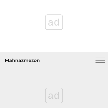
ad
Mahnazmezon
ad