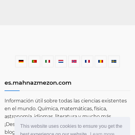
es.mahnazmezon.com
Información útil sobre todas las ciencias existentes
en el mundo. Química, matemáticas, física,
astronomía, idiomas, literatura y mucho más.
¡Descubre más sobre el mundo a través de nuestro
This website uses cookies to ensure you get the
blog!
best experience on our website.
Learn more