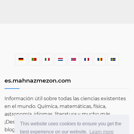
es.mahnazmezon.com
Información útil sobre todas las ciencias existentes
en el mundo. Química, matemáticas, física,
astronomía, idiomas, literatura y mucho más.
¡Descubre más sobre el mundo a través de nuestro
This website uses cookies to ensure you get the
blog!
best experience on our website.
Learn more