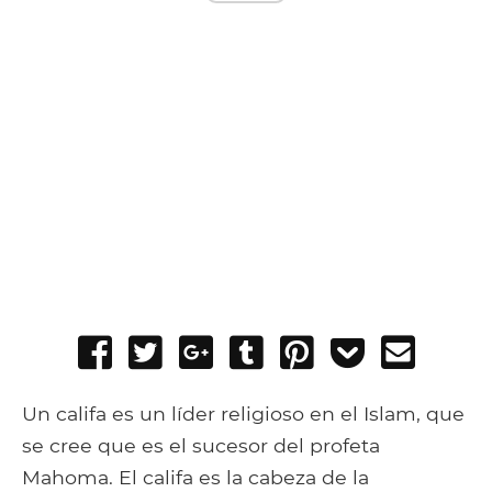
Share
Tweet
Share
Post
Pin
Add
Send
on
on
to
it
to
email
Facebook
Google+
Tumblr
Pocket
Un califa es un líder religioso en el Islam, que
se cree que es el sucesor del profeta
Mahoma. El califa es la cabeza de la