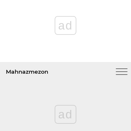
ad
Mahnazmezon
ad