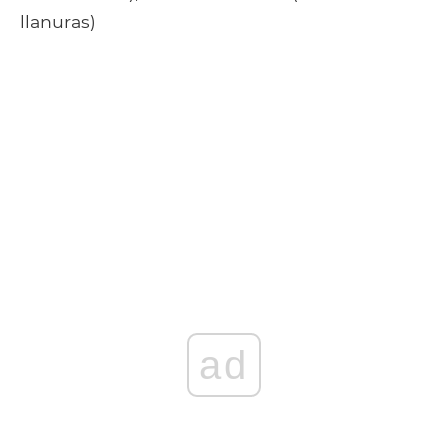
llanuras)
ad