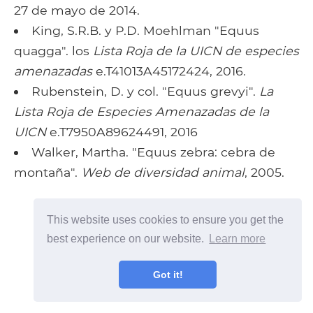
27 de mayo de 2014.
King, S.R.B. y P.D. Moehlman "Equus
quagga". los
Lista Roja de la UICN de especies
amenazadas
e.T41013A45172424, 2016.
Rubenstein, D. y col. "Equus grevyi".
La
Lista Roja de Especies Amenazadas de la
UICN
e.T7950A89624491, 2016
Walker, Martha. "Equus zebra: cebra de
montaña".
Web de diversidad animal
, 2005.
This website uses cookies to ensure you get the
best experience on our website.
Learn more
Got it!