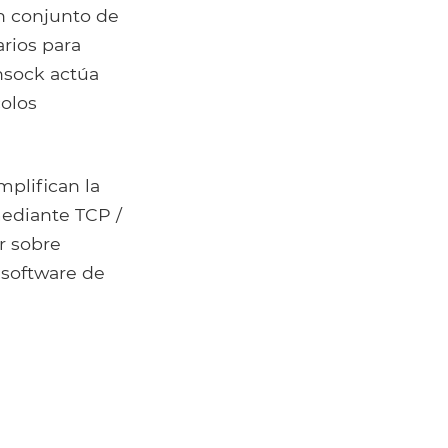
n conjunto de
rios para
insock actúa
colos
plifican la
ediante TCP /
r sobre
 software de