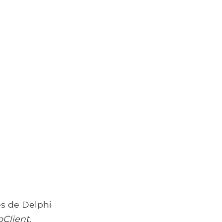
es de Delphi
pClient
,