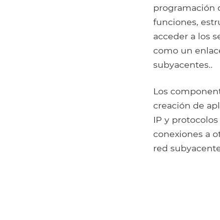
programación d
funciones, est
acceder a los s
como un enlace 
subyacentes..
Los componente
creación de ap
IP y protocolos
conexiones a ot
red subyacente