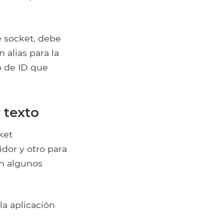
e socket, debe
n alias para la
o de ID que
 texto
ket
idor y otro para
en algunos
la aplicación