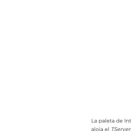
La paleta de I
aloja el
TServe