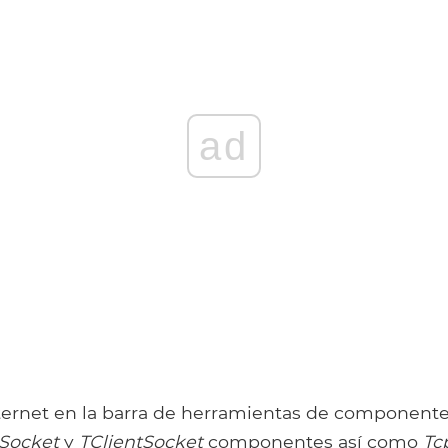
ad
nternet en la barra de herramientas de component
rSocket
y
TClientSocket
componentes así como
Tc