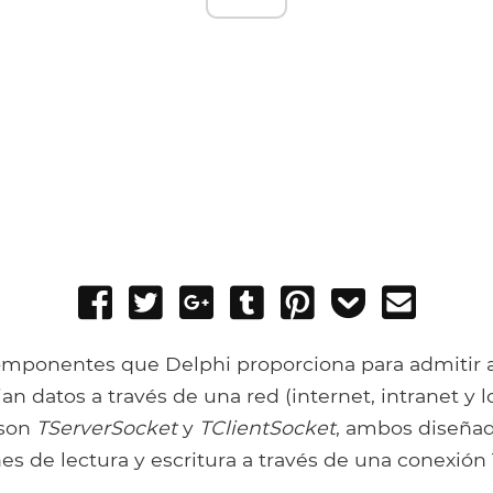
Share
Tweet
Share
Post
Pin
Add
Send
on
on
to
it
to
email
Facebook
Google+
Tumblr
Pocket
omponentes que Delphi proporciona para admitir 
n datos a través de una red (internet, intranet y lo
son
TServerSocket
y
TClientSocket
, ambos diseña
es de lectura y escritura a través de una conexión 