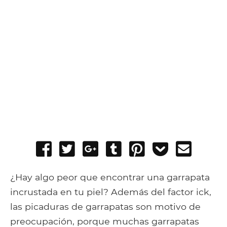
Share
Tweet
Share
Post
Pin
Add
Send
on
on
to
it
to
email
Facebook
Google+
Tumblr
Pocket
¿Hay algo peor que encontrar una garrapata
incrustada en tu piel? Además del factor ick,
las picaduras de garrapatas son motivo de
preocupación, porque muchas garrapatas