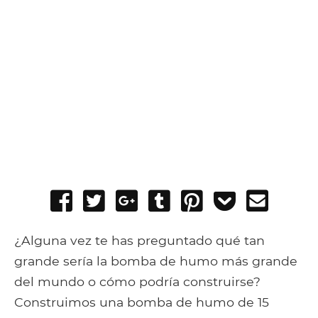
Share
Tweet
Share
Post
Pin
Add
Send
on
on
to
it
to
email
Facebook
Google+
Tumblr
Pocket
¿Alguna vez te has preguntado qué tan
grande sería la bomba de humo más grande
del mundo o cómo podría construirse?
Construimos una bomba de humo de 15