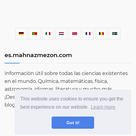
es.mahnazmezon.com
Información útil sobre todas las ciencias existentes
en el mundo. Química, matemáticas, física,
astronomía, idiomas, literatura y mucho más.
¡Descubre más sobre el mundo a través de nuestro
This website uses cookies to ensure you get the
blog!
best experience on our website.
Learn more
Got it!