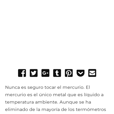
Share
Tweet
Share
Post
Pin
Add
Send
on
on
to
it
to
email
Facebook
Google+
Tumblr
Pocket
Nunca es seguro tocar el mercurio. El
mercurio es el único metal que es líquido a
temperatura ambiente. Aunque se ha
eliminado de la mayoría de los termómetros