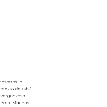
nosotros lo
retexto de tabú
r vergonzoso
l tema. Muchos