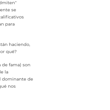
admiten"
mente se
alificativos
an para
stán haciendo,
Por qué?
 de fama) son
e la
al dominante de
qué nos