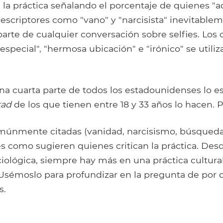
 la práctica señalando el porcentaje de quienes "
escriptores como "vano" y "narcisista" inevitable
arte de cualquier conversación sobre selfies. Los c
special", "hermosa ubicación" e "irónico" se utiliz
na cuarta parte de todos los estadounidenses lo e
tad
de los que tienen entre 18 y 33 años lo hacen. 
múnmente citadas (vanidad, narcisismo, búsqueda
es como sugieren quienes critican la práctica. Desd
ciológica, siempre hay más en una práctica cultur
 Usémoslo para profundizar en la pregunta de por 
s.