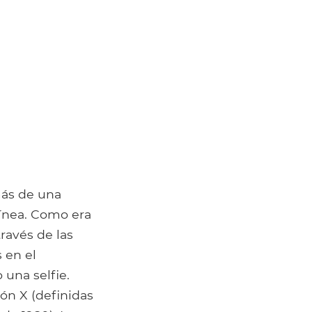
más de una
línea. Como era
través de las
 en el
una selfie.
ón X (definidas