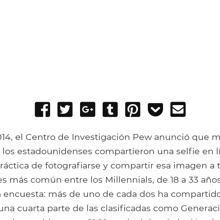
Share
Tweet
Share
Post
Pin
Add
Send
on
on
to
it
to
email
Facebook
Google+
Tumblr
Pocket
14, el Centro de Investigación Pew anunció que 
e los estadounidenses compartieron una selfie en 
práctica de fotografiarse y compartir esa imagen a 
es más común entre los Millennials, de 18 a 33 años
encuesta: más de uno de cada dos ha compartido 
una cuarta parte de las clasificadas como Generaci