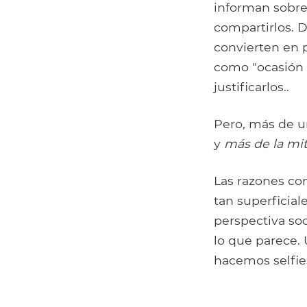
informan sobre
compartirlos. D
convierten en p
como "ocasión e
justificarlos..
Pero, más de u
y
más de la mi
Las razones co
tan superficial
perspectiva so
lo que parece.
hacemos selfie