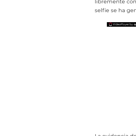
libremente como
selfie se ha ge
La evidencia d