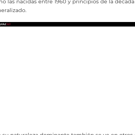
 las nacidas entre 1960 y principios de la década 
neralizado.
e su naturaleza dominante también se ve en otros