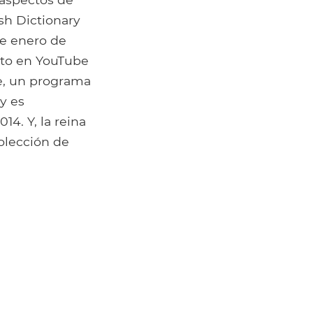
ish Dictionary
de enero de
sto en YouTube
e, un programa
y es
14. Y, la reina
colección de