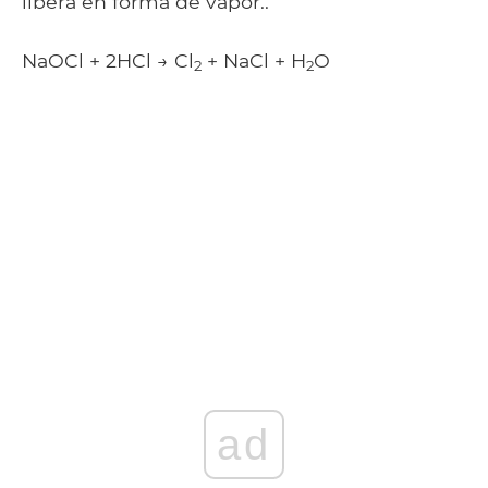
libera en forma de vapor..
NaOCl + 2HCl → Cl
+ NaCl + H
O
2
2
ad