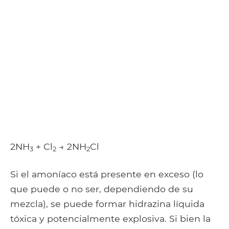
2NH
+ Cl
→ 2NH
Cl
3
2
2
Si el amoníaco está presente en exceso (lo
que puede o no ser, dependiendo de su
mezcla), se puede formar hidrazina líquida
tóxica y potencialmente explosiva. Si bien la