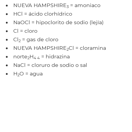
NUEVA HAMPSHIRE
= amoniaco
3
HCl = ácido clorhídrico
NaOCl = hipoclorito de sodio (lejía)
Cl = cloro
Cl
= gas de cloro
2
NUEVA HAMPSHIRE
Cl = cloramina
2
norte
H
= hidrazina
2
4 4
NaCl = cloruro de sodio o sal
H
O = agua
2