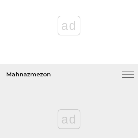
ad
Mahnazmezon
ad