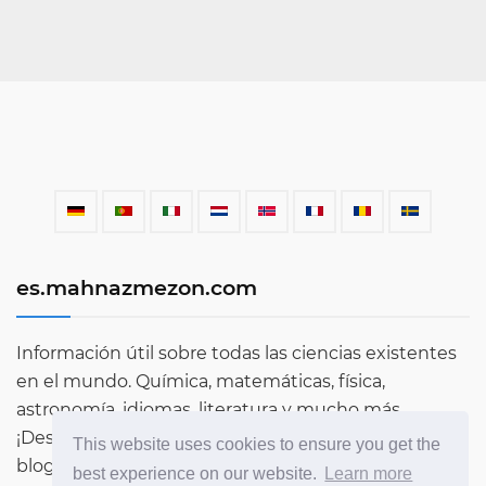
es.mahnazmezon.com
Información útil sobre todas las ciencias existentes
en el mundo. Química, matemáticas, física,
astronomía, idiomas, literatura y mucho más.
¡Descubre más sobre el mundo a través de nuestro
This website uses cookies to ensure you get the
blog!
best experience on our website.
Learn more