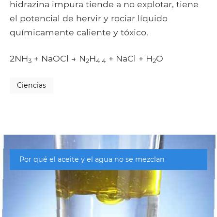
hidrazina impura tiende a no explotar, tiene
el potencial de hervir y rociar líquido
químicamente caliente y tóxico.
2NH
+ NaOCl → N
H
+ NaCl + H
O
3
2
4 4
2
Ciencias
Por qué el aceite y el agua no se mezclan