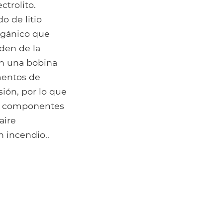
ctrolito.
o de litio
orgánico que
nden de la
en una bobina
mentos de
sión, por lo que
os componentes
aire
 incendio..