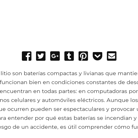
Share
Tweet
Share
Post
Pin
Add
Send
on
on
to
it
to
email
Facebook
Google+
Tumblr
Pocket
 litio son baterías compactas y livianas que mant
 funcionan bien en condiciones constantes de desc
 encuentran en todas partes: en computadoras port
nos celulares y automóviles eléctricos. Aunque lo
 que ocurren pueden ser espectaculares y provocar 
ara entender por qué estas baterías se incendian 
iesgo de un accidente, es útil comprender cómo fu