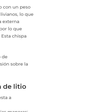
to con un peso
ivianos, lo que
a externa
 por lo que
 Esta chispa
o de
sión sobre la
 de litio
esta a
e
ias maneras: