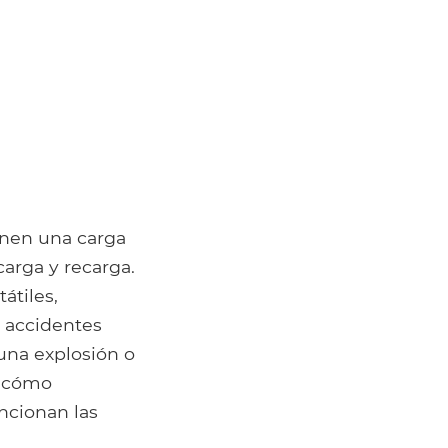
ienen una carga
arga y recarga.
átiles,
s accidentes
una explosión o
y cómo
ncionan las