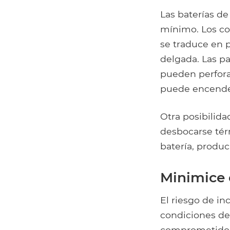
Las baterías de
mínimo. Los co
se traduce en p
delgada. Las pa
pueden perforar
puede encender 
Otra posibilida
desbocarse térm
batería, produ
Minimice e
El riesgo de in
condiciones de 
comprometido. 