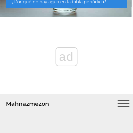
¿Por qué no hay agua en la tabla periódica?
ad
Mahnazmezon