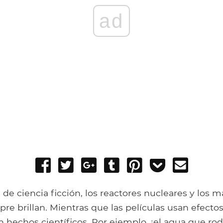
ad
Share
Tweet
Share
Post
Pin
Add
Send
on
on
to
it
to
email
Facebook
Google+
Tumblr
Pocket
s de ciencia ficción, los reactores nucleares y los m
re brillan. Mientras que las películas usan efectos
en hechos científicos. Por ejemplo, ¡el agua que rod