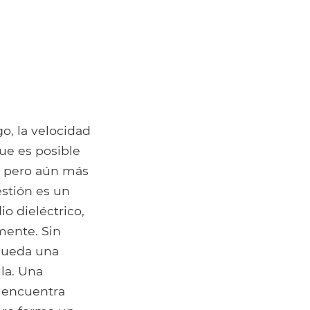
go, la velocidad
que es posible
z, pero aún más
estión es un
o dieléctrico,
mente. Sin
 queda una
la. Una
e encuentra