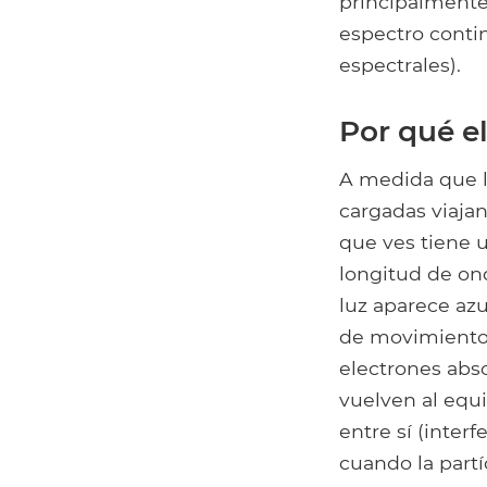
principalmente 
espectro contin
espectrales).
Por qué el
A medida que la
cargadas viajan
que ves tiene 
longitud de on
luz aparece azu
de movimiento 
electrones abs
vuelven al equi
entre sí (inter
cuando la partí