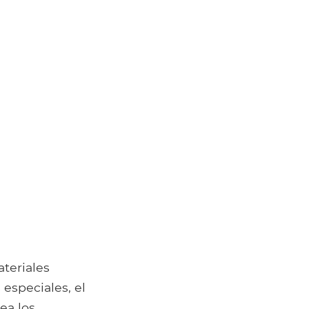
ateriales
 especiales, el
ea los