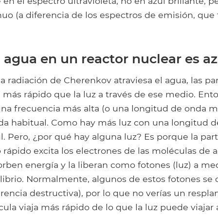
en el espectro ultravioleta, no en azul brillante, 
uo (a diferencia de los espectros de emisión, que
 agua en un reactor nuclear es az
 radiación de Cherenkov atraviesa el agua, las par
 más rápido que la luz a través de ese medio. Ento
una frecuencia más alta (o una longitud de onda má
da habitual. Como hay más luz con una longitud de
l. Pero, ¿por qué hay alguna luz? Es porque la par
rápido excita los electrones de las moléculas de a
orben energía y la liberan como fotones (luz) a m
librio. Normalmente, algunos de estos fotones se 
ferencia destructiva), por lo que no verías un respla
cula viaja más rápido de lo que la luz puede viajar 