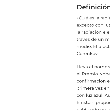
Definició
¿Qué es la rad
excepto con lu
la radiación e
través de un me
medio. El efec
Cerenkov.
Lleva el nombre
el Premio Nobel
confirmación e
primera vez en 
con luz azul. A
Einstein propus
había sido pred