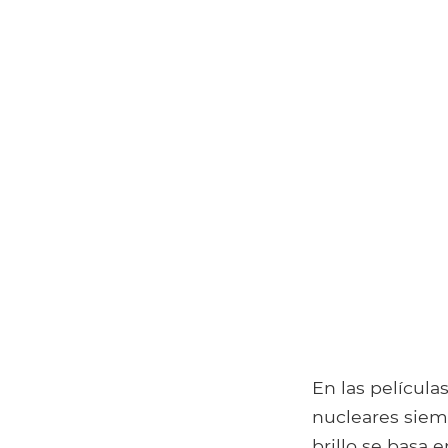
En las película
nucleares siemp
brillo se basa 