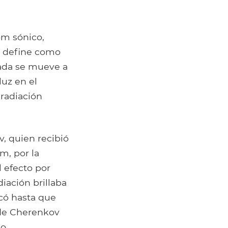
om sónico,
e define como
gada se mueve a
luz en el
 radiación
v, quien recibió
m, por la
 efecto por
iación brillaba
icó hasta que
n de Cherenkov
mo