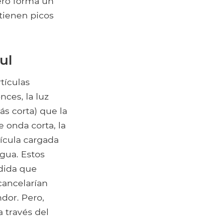
pero forma un
 tienen picos
ul
tículas
nces, la luz
s corta) que la
 onda corta, la
tícula cargada
gua. Estos
edida que
cancelarían
ndor. Pero,
a través del