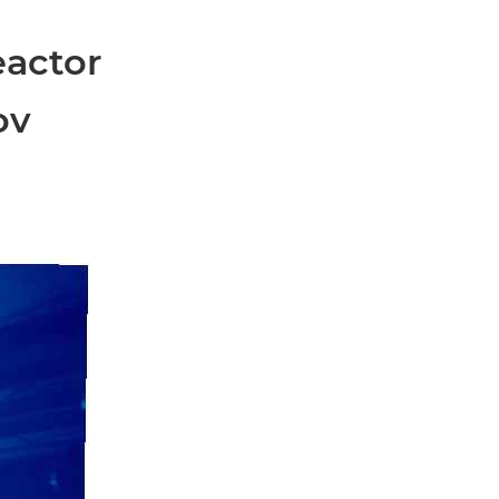
eactor
ov