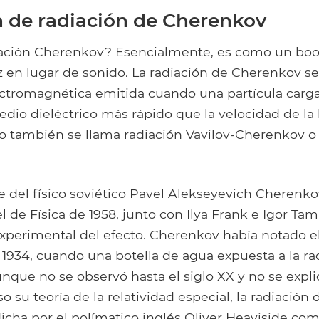
n de radiación de Cherenkov
iación Cherenkov? Esencialmente, es como un bo
z en lugar de sonido. La radiación de Cherenkov s
lectromagnética emitida cuando una partícula car
dio dieléctrico más rápido que la velocidad de la 
to también se llama radiación Vavilov-Cherenkov o
 del físico soviético Pavel Alekseyevich Cherenko
 de Física de 1958, junto con Ilya Frank e Igor Tam
xperimental del efecto. Cherenkov había notado el
1934, cuando una botella de agua expuesta a la rad
unque no se observó hasta el siglo XX y no se expl
o su teoría de la relatividad especial, la radiació
icha por el polímatico inglés Oliver Heaviside co