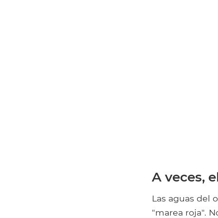
A veces, e
Las aguas del o
"marea roja". N