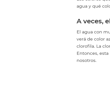
agua y qué colo
A veces, e
El agua con mu
verá de color a
clorofila. La cl
Entonces, esta 
nosotros.