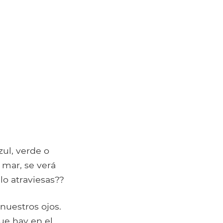
ul, verde o
 mar, se verá
lo atraviesas??
nuestros ojos.
ue hay en el