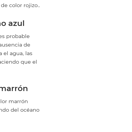
e color rojizo..
o azul
 es probable
 ausencia de
 el agua, las
haciendo que el
 marrón
olor marrón
ondo del océano