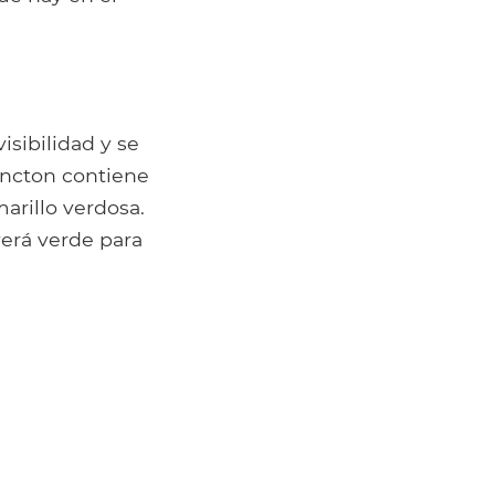
sibilidad y se
lancton contiene
amarillo verdosa.
verá verde para