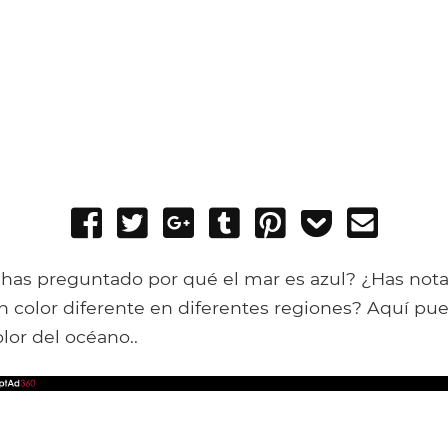
Share
Tweet
Share
Post
Pin
Add
Send
on
on
to
it
to
email
Facebook
Google+
Tumblr
Pocket
 has preguntado por qué el mar es azul? ¿Has not
n color diferente en diferentes regiones? Aquí pu
lor del océano..