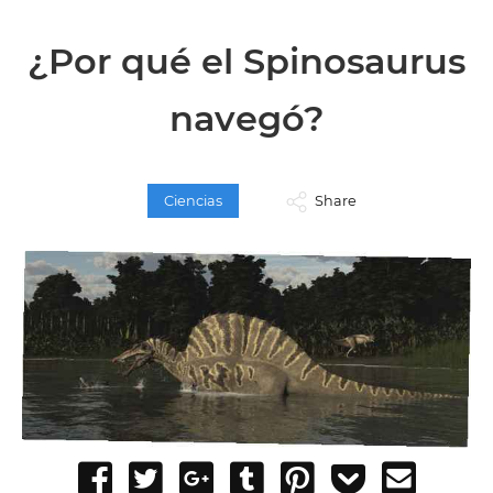
¿Por qué el Spinosaurus
navegó?
Ciencias
Share
Share
Tweet
Share
Post
Pin
Add
Send