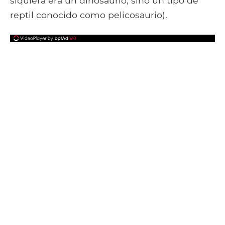
siquiera era un dinosaurio, sino un tipo de
reptil conocido como pelicosaurio).