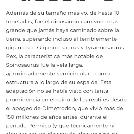
on
on
to
it
to
email
Facebook
Google+
Tumblr
Pocket
Además de su tamaño masivo, de hasta 10
toneladas, fue el dinosaurio carnívoro más
grande que jamás haya caminado sobre la
tierra, superando incluso al terriblemente
gigantesco Giganotosaurus y Tyrannosaurus
Rex, la característica más notable de
Spinosaurus fue la vela larga,
aproximadamente semicircular. -como
estructura a lo largo de su espalda. Esta
adaptación no se había visto con tanta
prominencia en el reino de los reptiles desde
el apogeo de Dimetrodon, que vivió más de
150 millones de años antes, durante el
período Pérmico (y que técnicamente ni