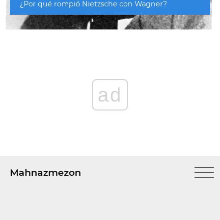
¿Por qué rompió Nietzsche con Wagner?
ad
Mahnazmezon