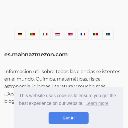
es.mahnazmezon.com
Información útil sobre todas las ciencias existentes
en el mundo. Química, matemáticas, física,
astronomía, idiomas, literatura y mucho más.
¡Descubre más sobre el mundo a través de nuestro
This website uses cookies to ensure you get the
blog!
best experience on our website.
Learn more
Got it!