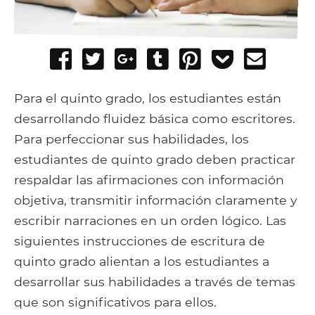
Share
Tweet
Share
Post
Pin
Add
Send
on
on
to
it
to
email
Facebook
Google+
Tumblr
Pocket
Para el quinto grado, los estudiantes están
desarrollando fluidez básica como escritores.
Para perfeccionar sus habilidades, los
estudiantes de quinto grado deben practicar
respaldar las afirmaciones con información
objetiva, transmitir información claramente y
escribir narraciones en un orden lógico. Las
siguientes instrucciones de escritura de
quinto grado alientan a los estudiantes a
desarrollar sus habilidades a través de temas
que son significativos para ellos.