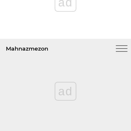
ad
Mahnazmezon
ad