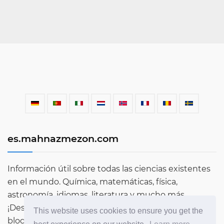
es.mahnazmezon.com
Información útil sobre todas las ciencias existentes
en el mundo. Química, matemáticas, física,
astronomía, idiomas, literatura y mucho más.
¡Descubre más sobre el mundo a través de nuestro
This website uses cookies to ensure you get the
blog!