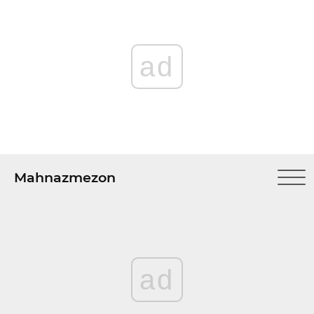
ad
Mahnazmezon
ad