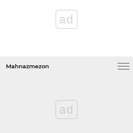
ad
Mahnazmezon
ad