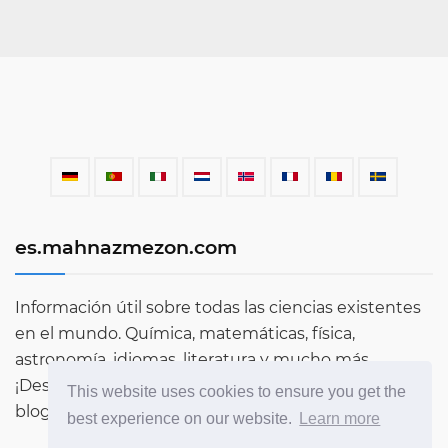
es.mahnazmezon.com
Información útil sobre todas las ciencias existentes
en el mundo. Química, matemáticas, física,
astronomía, idiomas, literatura y mucho más.
¡Descubre más sobre el mundo a través de nuestro
This website uses cookies to ensure you get the
blog!
best experience on our website.
Learn more