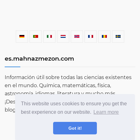
es.mahnazmezon.com
Información útil sobre todas las ciencias existentes
en el mundo. Química, matemáticas, física,
astronomía, idiomas, literatura y mucho más.
¡Descubre más sobre el mundo a través de nuestro
This website uses cookies to ensure you get the
blog!
best experience on our website.
Learn more
Got it!