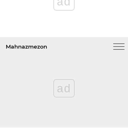
ad
Mahnazmezon
ad