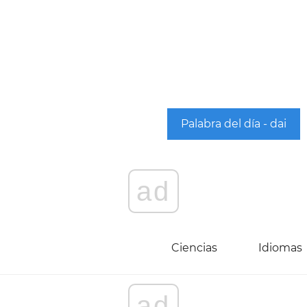
Palabra del día - dai
ad
Ciencias
Idiomas
ad