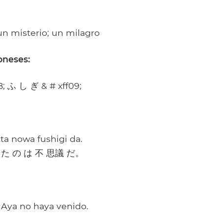
un misterio; un milagro
oneses:
; ふ し ぎ & # xff09;
ta nowa fushigi da.
 た の は 不 思議 だ。
 Aya no haya venido.