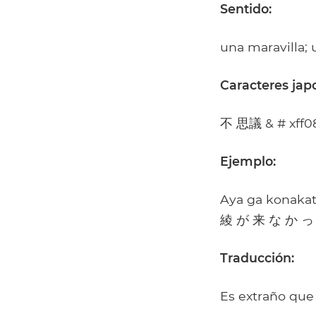
Sentido:
una maravilla; 
Caracteres jap
不 思議 & # xff08
Ejemplo:
Aya ga konakat
綾 が 来 な か っ
Traducción:
Es extraño que