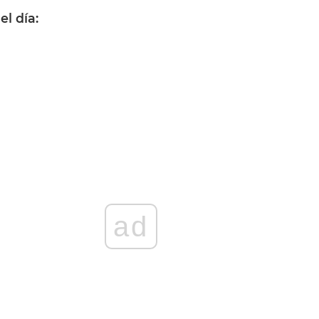
l día:
ad