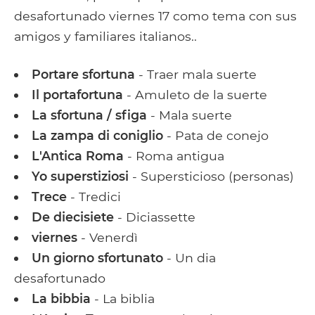
desafortunado viernes 17 como tema con sus
amigos y familiares italianos..
Portare sfortuna
- Traer mala suerte
Il portafortuna
- Amuleto de la suerte
La sfortuna / sfiga
- Mala suerte
La zampa di coniglio
- Pata de conejo
L'Antica Roma
- Roma antigua
Yo superstiziosi
- Supersticioso (personas)
Trece
- Tredici
De diecisiete
- Diciassette
viernes
- Venerdì
Un giorno sfortunato
- Un dia
desafortunado
La bibbia
- La biblia