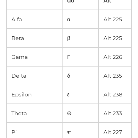
do
Alt
Alfa
α
Alt 225
Beta
β
Alt 225
Gama
Γ
Alt 226
Delta
δ
Alt 235
Epsilon
ε
Alt 238
Theta
Θ
Alt 233
Pi
π
Alt 227