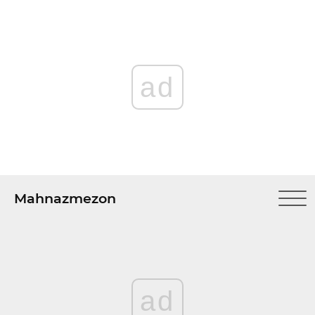
ad
Mahnazmezon
ad