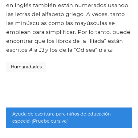
en inglés también están numerados usando
las letras del alfabeto griego. A veces, tanto
las minúsculas como las mayúsculas se
emplean para simplificar. Por lo tanto, puede
encontrar que los libros de la "Ilíada" están
escritos
Α
a
Ω
y los de la "Odisea"
α
a
ω
.
Humanidades
Ayuda de escritura para niños de educación
especial ¡Pruebe cursiva!