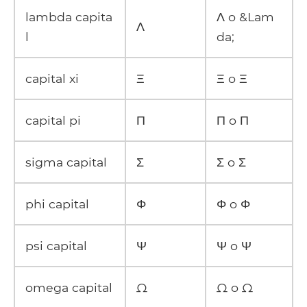
lambda capita
Λ o &Lam
Λ
l
da;
capital xi
Ξ
Ξ o Ξ
capital pi
Π
Π o Π
sigma capital
Σ
Σ o Σ
phi capital
Φ
Φ o Φ
psi capital
Ψ
Ψ o Ψ
omega capital
Ω
Ω o Ω