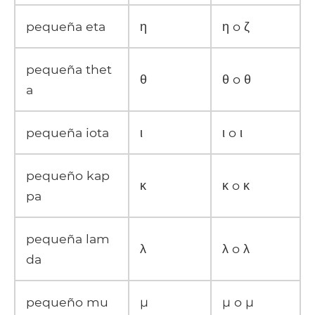
pequeña eta
η
η o ζ
pequeña thet
θ
θ o θ
a
pequeña iota
ι
ι o ι
pequeño kap
κ
κ o κ
pa
pequeña lam
λ
λ o λ
da
pequeño mu
μ
μ o μ