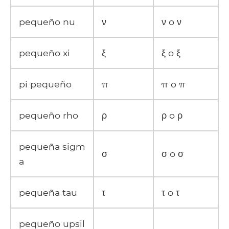
pequeño nu
ν
ν o ν
pequeño xi
ξ
ξ o ξ
pi pequeño
π
π o π
pequeño rho
ρ
ρ o ρ
pequeña sigm
σ
σ o σ
a
pequeña tau
τ
τ o τ
pequeño upsil