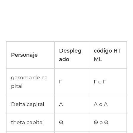
Despleg
código HT
Personaje
ado
ML
gamma de ca
Γ
Γ o Γ
pital
Delta capital
Δ
Δ o Δ
theta capital
Θ
Θ o Θ