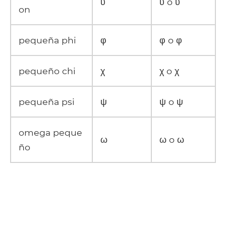
υ
υ o υ
on
pequeña phi
φ
φ o φ
pequeño chi
χ
χ o χ
pequeña psi
ψ
ψ o ψ
omega peque
ω
ω o ω
ño