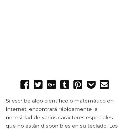
Share
Tweet
Share
Post
Pin
Add
Send
on
on
to
it
to
email
Facebook
Google+
Tumblr
Pocket
Si escribe algo científico o matemático en
Internet, encontrará rápidamente la
necesidad de varios caracteres especiales
que no están disponibles en su teclado. Los