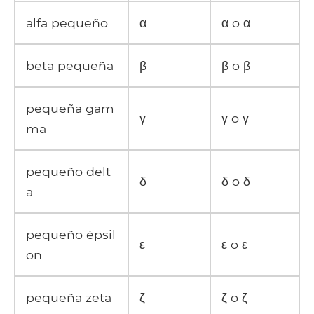
alfa pequeño
α
α o α
beta pequeña
β
β o β
pequeña gam
γ
γ o γ
ma
pequeño delt
δ
δ o δ
a
pequeño épsil
ε
ε o ε
on
pequeña zeta
ζ
ζ o ζ