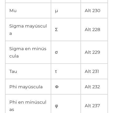
Mu
µ
Alt 230
Sigma mayúscul
Σ
Alt 228
a
Sigma en minús
σ
Alt 229
cula
Tau
τ
Alt 231
Phi mayúscula
Φ
Alt 232
Phi en minúscul
φ
Alt 237
as