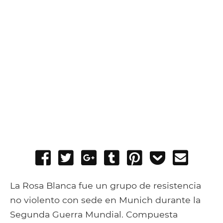
Share
Tweet
Share
Post
Pin
Add
Send
on
on
to
it
to
email
Facebook
Google+
Tumblr
Pocket
La Rosa Blanca fue un grupo de resistencia
no violento con sede en Munich durante la
Segunda Guerra Mundial. Compuesta