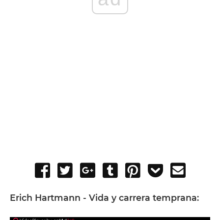
Share
Tweet
Share
Post
Pin
Add
Send
on
on
to
it
to
email
Facebook
Google+
Tumblr
Pocket
Erich Hartmann - Vida y carrera temprana: