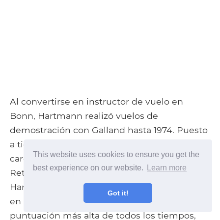
Al convertirse en instructor de vuelo en
Bonn, Hartmann realizó vuelos de
demostración con Galland hasta 1974. Puesto
a tierra en 1980 debido a problemas
This website uses cookies to ensure you get the
cardíacos, volvió a volar tres años después.
best experience on our website.
Learn more
Retirándose cada vez más de la vida pública,
Hartmann murió el 20 de septiembre de 1993
Got it!
en Weil im Schönbuch. El as con la
puntuación más alta de todos los tiempos,