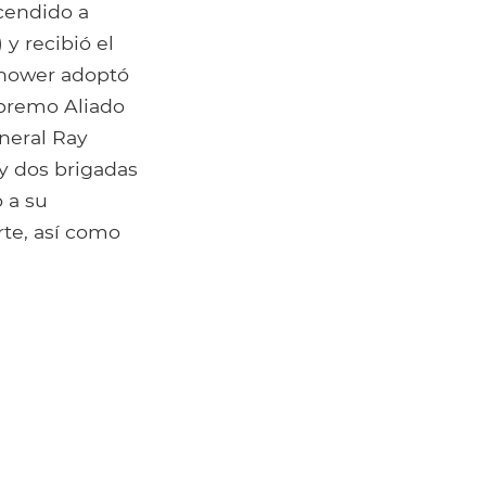
cendido a
y recibió el
enhower adoptó
upremo Aliado
neral Ray
y dos brigadas
 a su
rte, así como