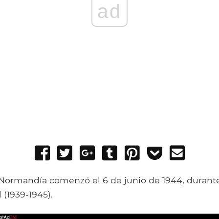
ad
Share
Tweet
Share
Post
Pin
Add
Send
on
on
to
it
to
email
Facebook
Google+
Tumblr
Pocket
 Normandía comenzó el 6 de junio de 1944, durant
(1939-1945).