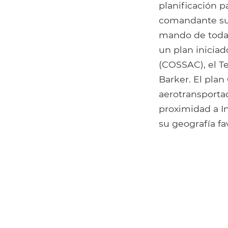
planificación 
comandante sup
mando de todas
un plan inicia
(COSSAC), el T
Barker. El pla
aerotransporta
proximidad a In
su geografía fa