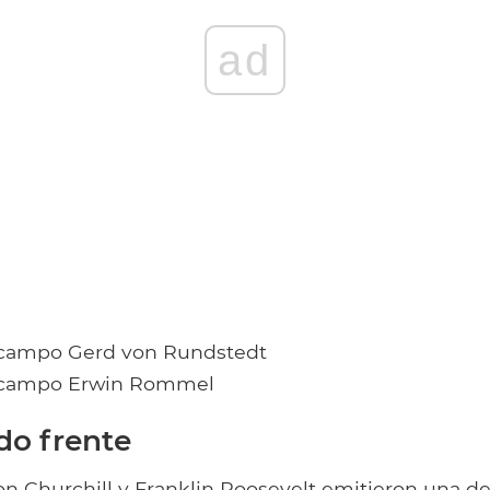
ad
 campo Gerd von Rundstedt
e campo Erwin Rommel
o frente
on Churchill y Franklin Roosevelt emitieron una de