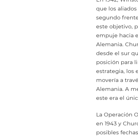
que los aliados
segundo frente 
este objetivo, 
empuje hacia el
Alemania. Chur
desde el sur qu
posición para l
estrategia, los
movería a travé
Alemania. A me
este era el ún
La Operación O
en 1943 y Churc
posibles fecha