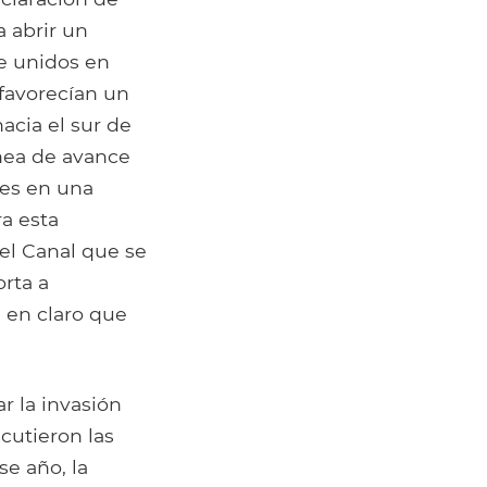
a abrir un
ue unidos en
 favorecían un
acia el sur de
nea de avance
ses en una
ra esta
del Canal que se
orta a
 en claro que
 la invasión
scutieron las
e año, la