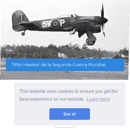
Tifón Hawker de la Segunda Guerra Mundial
This website uses cookies to ensure you get the
best experience on our website.
Learn more
Got it!
ad