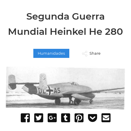
Segunda Guerra
Mundial Heinkel He 280
Humanidades
Share
Share
Tweet
Share
Post
Pin
Add
Send
on
on
to
it
to
email