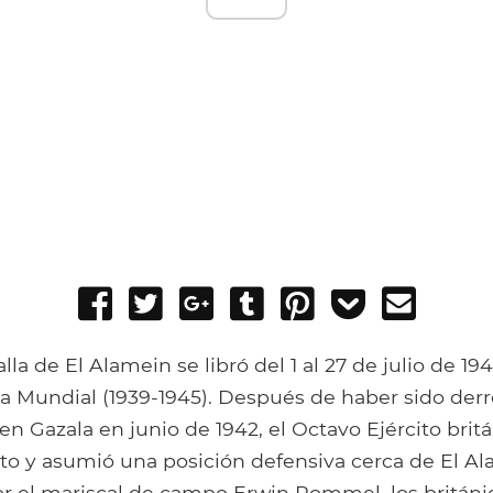
Share
Tweet
Share
Post
Pin
Add
Send
on
on
to
it
to
email
Facebook
Google+
Tumblr
Pocket
la de El Alamein se libró del 1 al 27 de julio de 194
 Mundial (1939-1945). Después de haber sido derr
en Gazala en junio de 1942, el Octavo Ejército britán
pto y asumió una posición defensiva cerca de El Al
r el mariscal de campo Erwin Rommel, los británi