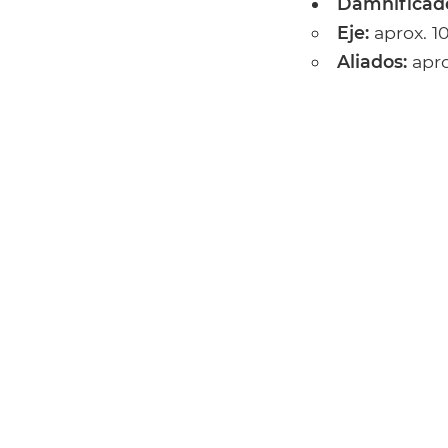
Damnificad
Eje:
aprox. 1
Aliados:
apro