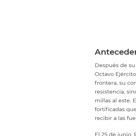
Antecede
Después de su a
Octavo Ejército 
frontera, su co
resistencia, s
millas al este.
fortificadas q
recibir a las 
El 25 de junio