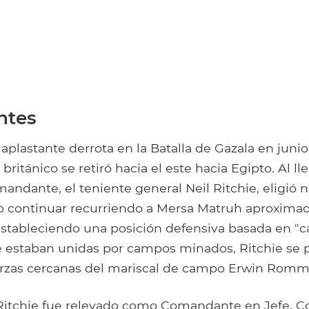
ntes
plastante derrota en la Batalla de Gazala en junio 
británico se retiró hacia el este hacia Egipto. Al lle
mandante, el teniente general Neil Ritchie, eligió 
ino continuar recurriendo a Mersa Matruh aproxim
 Estableciendo una posición defensiva basada en "c
ue estaban unidas por campos minados, Ritchie se 
fuerzas cercanas del mariscal de campo Erwin Romme
, Ritchie fue relevado como Comandante en Jefe,