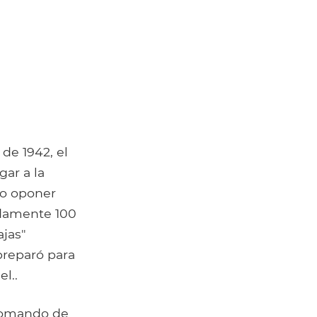
de 1942, el
gar a la
no oponer
adamente 100
ajas"
preparó para
l..
 Comando de