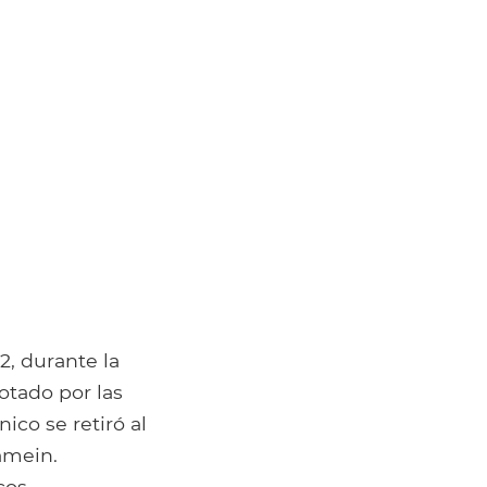
2, durante la
otado por las
ico se retiró al
amein.
cos