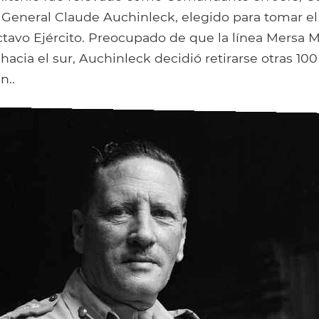
 General Claude Auchinleck, elegido para tomar el
ctavo Ejército. Preocupado de que la línea Mersa 
hacia el sur, Auchinleck decidió retirarse otras 100 
n..