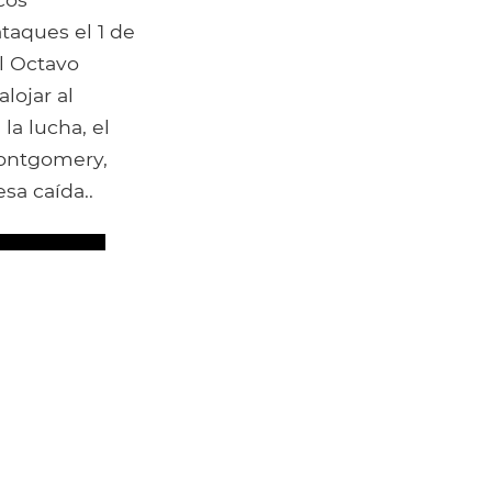
taques el 1 de
el Octavo
lojar al
la lucha, el
Montgomery,
esa caída..