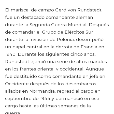
on
on
to
it
to
email
Facebook
Google+
Tumblr
Pocket
El mariscal de campo Gerd von Rundstedt
fue un destacado comandante alemán
durante la Segunda Guerra Mundial. Después
de comandar el Grupo de Ejércitos Sur
durante la invasión de Polonia, desempeñó
un papel central en la derrota de Francia en
1940. Durante los siguientes cinco años,
Rundstedt ejerció una serie de altos mandos
en los frentes oriental y occidental. Aunque
fue destituido como comandante en jefe en
Occidente después de los desembarcos
aliados en Normandía, regresó al cargo en
septiembre de 1944 y permaneció en ese
cargo hasta las últimas semanas de la
guerra..