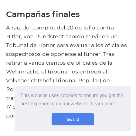
Campañas finales
A raíz del complot del 20 de julio contra
Hitler, von Rundstedt acordó servir en un
Tribunal de Honor para evaluar a los oficiales
sospechosos de oponerse al führer. Tras
retirar a varios cientos de oficiales de la
Wehrmacht, el tribunal los entregó al
Volksgerichtshof (Tribunal Popular) de
Roland Freisler para su juicio. Implicado en la
This website uses cookies to ensure you get the
trama del 20 de julio, von Kluge se suicidó el
best experience on our website.
Learn more
17 de agosto y fue reemplazado brevemente
por el mariscal de campo Walter Model.
Got it!