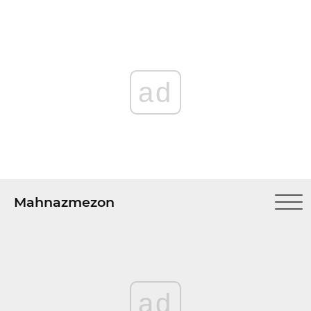
ad
Mahnazmezon
ad