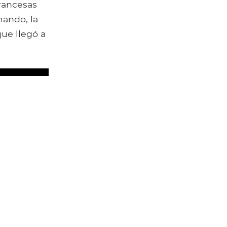
francesas
mando, la
ue llegó a