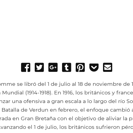
Share
Tweet
Share
Post
Pin
Add
Send
on
on
to
it
to
email
Facebook
Google+
Tumblr
Pocket
omme se libró del 1 de julio al 18 de noviembre de 
Mundial (1914-1918). En 1916, los británicos y franc
nzar una ofensiva a gran escala a lo largo del río 
 Batalla de Verdun en febrero, el enfoque cambió 
ada en Gran Bretaña con el objetivo de aliviar la 
Avanzando el 1 de julio, los británicos sufrieron pé