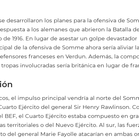
e desarrollaron los planes para la ofensiva de So
espuesta a los alemanes que abrieron la Batalla d
o de 1916. En lugar de asestar un golpe devastador
ncipal de la ofensiva de Somme ahora sería aliviar l
defensores franceses en Verdun. Además, la compo
s tropas involucradas sería británica en lugar de fr
ción
icos, el impulso principal vendría al norte del Som
 Cuarto Ejército del general Sir Henry Rawlinson. 
el BEF, el Cuarto Ejército estaba compuesto en gra
s territoriales o del Nuevo Ejército. Al sur, las fue
ito del general Marie Fayolle atacarían en ambas ori