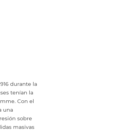
1916 durante la
eses tenían la
Somme. Con el
a una
presión sobre
rdidas masivas