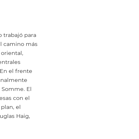
o trabajó para
 el camino más
oriental,
entrales
En el frente
finalmente
ío Somme. El
cesas con el
plan, el
uglas Haig,