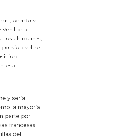
mme, pronto se
e Verdun a
 a los alemanes,
a presión sobre
sición
ancesa.
me y sería
Como la mayoría
n parte por
rzas francesas
llas del