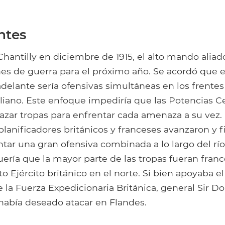
ntes
Chantilly en diciembre de 1915, el alto mando aliad
anes de guerra para el próximo año. Se acordó que
adelante sería ofensivas simultáneas en los frentes 
aliano. Este enfoque impediría que las Potencias C
zar tropas para enfrentar cada amenaza a su vez. 
 planificadores británicos y franceses avanzaron y 
tar una gran ofensiva combinada a lo largo del r
quería que la mayor parte de las tropas fueran fran
o Ejército británico en el norte. Si bien apoyaba el 
la Fuerza Expedicionaria Británica, general Sir Do
había deseado atacar en Flandes.