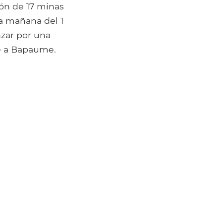
ón de 17 minas
la mañana del 1
nzar por una
te a Bapaume.