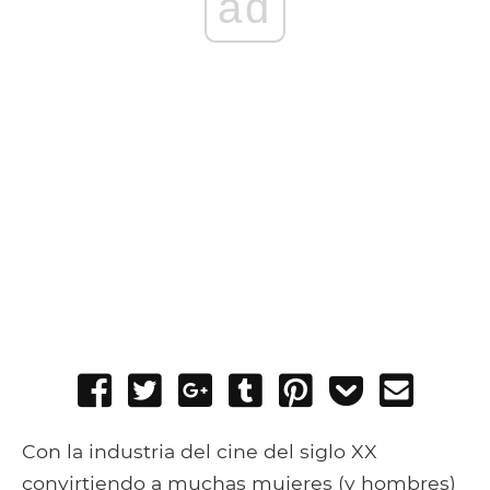
ad
Share
Tweet
Share
Post
Pin
Add
Send
on
on
to
it
to
email
Facebook
Google+
Tumblr
Pocket
Con la industria del cine del siglo XX
convirtiendo a muchas mujeres (y hombres)