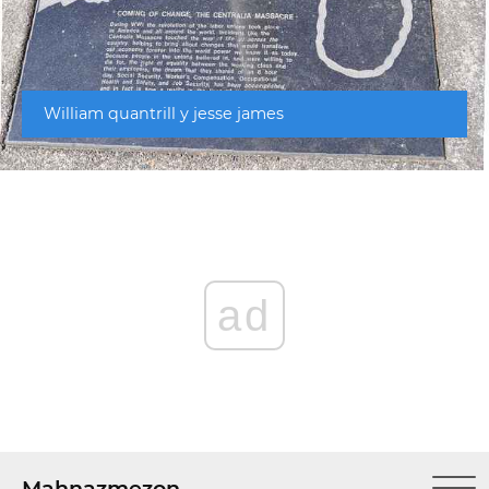
William quantrill y jesse james
ad
Mahnazmezon