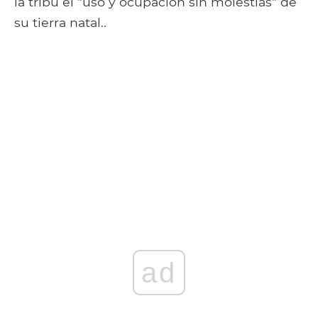
la tribu el "uso y ocupación sin molestias" de
su tierra natal..
ad