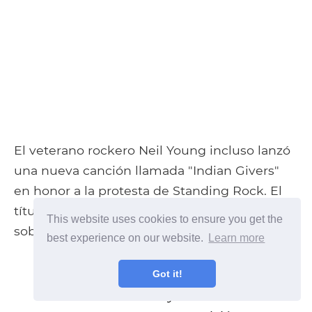
El veterano rockero Neil Young incluso lanzó
una nueva canción llamada "Indian Givers"
en honor a la protesta de Standing Rock. El
título de la canción es una obra de teatro
This website uses cookies to ensure you get the
sobre el insulto racial. La letra dice:
best experience on our website.
Learn more
Got it!
Hay una batalla en la tierra sagrada
Nuestros hermanos y hermanas tienen