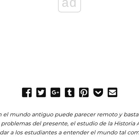
ad
Share
Tweet
Share
Post
Pin
Add
Send
on
on
to
it
to
email
Facebook
Google+
Tumblr
Pocket
en el mundo antiguo puede parecer remoto y basta
 problemas del presente, el estudio de la Historia
dar a los estudiantes a entender el mundo tal com