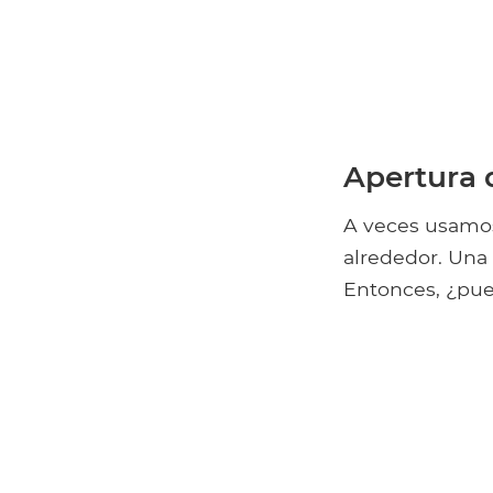
Apertura d
A veces usamos
alrededor. Una
Entonces, ¿pued