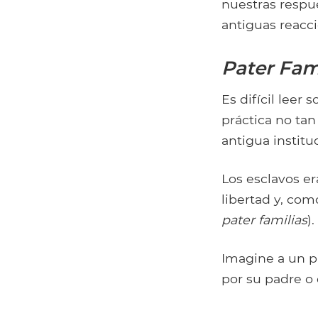
nuestras respue
antiguas reacc
Pater Fam
Es difícil leer 
práctica no tan
antigua institu
Los esclavos e
libertad y, com
pater familias
).
Imagine a un p
por su padre o 