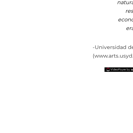
natura
re
econó
er
-Universidad d
(www.arts.usyd.